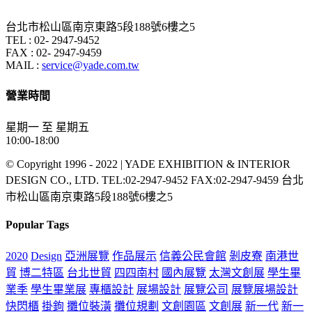
台北市松山區南京東路5段188號6樓之5
TEL : 02- 2947-9452
FAX : 02- 2947-9459
MAIL :
service@yade.com.tw
營業時間
星期一 至 星期五
10:00-18:00
© Copyright 1996 - 2022 | YADE EXHIBITION & INTERIOR
DESIGN CO., LTD. TEL:02-2947-9452 FAX:02-2947-9459 台北
市松山區南京東路5段188號6樓之5
Popular Tags
2020
Design
亞洲展覽
作品展示
信義公民會館
剝皮寮
南港世
貿
博二特區
台北世貿
四四南村
國內展覽
太灣文創展
學生畢
業季
學生畢業展
專櫃設計
展場設計
展覽公司
展覽展場設計
快閃櫃
掛鉤
攤位裝潢
攤位規劃
文創園區
文創展
新一代
新一