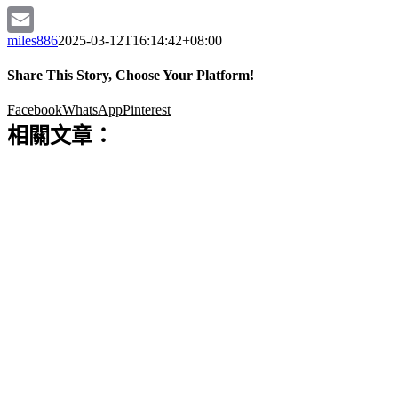
miles886
2025-03-12T16:14:42+08:00
Email
Share This Story, Choose Your Platform!
Facebook
WhatsApp
Pinterest
相關文章：