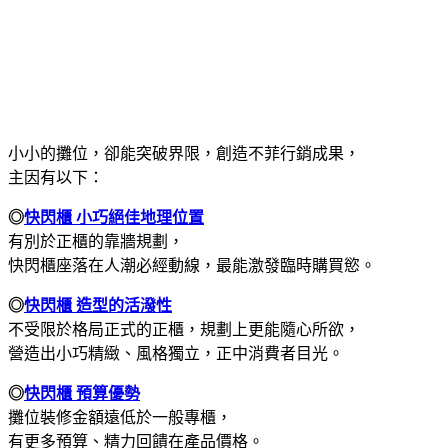
小小的攤位，卻能突破界限，創造不菲行銷成果，
主因有以下：
◎
快閃櫃 小巧絕佳地理位置
有別於正櫃的靠牆規劃，
快閃櫃座落在人潮必經動線，最能激發臨時購買慾。
◎
快閃櫃 造型的活潑性
不受限於格局正式的正櫃，規劃上更能隨心所欲，
營造出小巧精緻、風格獨立，正中消費者目光。
◎
快閃櫃 預算優勢
攤位裝修金額遠低於一般專櫃，
有更多預算、精力回饋在產品價格。