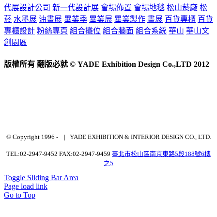
代展設計公司
新一代設計展
會場佈置
會場地毯
松山菸廠
松
菸
水墨展
油畫展
畢業季
畢業展
畢業製作
畫展
百貨專櫃
百貨
專櫃設計
粉絲專頁
組合攤位
組合牆面
組合系統
華山
華山文
創園區
版權所有 翻版必就 © YADE Exhibition Design Co.,LTD 2012
© Copyright 1996 -
| YADE EXHIBITION & INTERIOR DESIGN CO., LTD.
TEL:02-2947-9452 FAX:02-2947-9459
臺北市松山區南京東路5段188號6樓
之5
Toggle Sliding Bar Area
Page load link
Go to Top