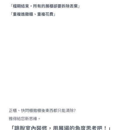
「
檔期結束，所有的展櫃卻要拆除丟棄
」
「
重複進撤櫃、重複花費
」
正櫃、快閃櫃撤櫃後東西都只能清除?
雅得給您新思維。
「跳脫室內裝修，用展場的角度思考吧！」