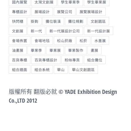
國內展覽
太灣文創展
學生畢業季
學生畢業展
專櫃設計
展場設計
展覽公司
展覽展場設計
快閃櫃
掛鉤
攤位裝潢
攤位規劃
文創園區
文創展
新一代
新一代展設計公司
新一代設計展
會場佈置
會場地毯
松山菸廠
松菸
水墨展
油畫展
畢業季
畢業展
畢業製作
畫展
百貨專櫃
百貨專櫃設計
粉絲專頁
組合攤位
組合牆面
組合系統
華山
華山文創園區
版權所有 翻版必就 © YADE Exhibition Design
Co.,LTD 2012