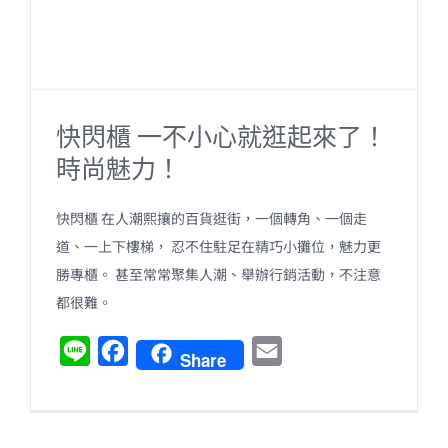
快閃櫃 一不小心就逛起來了！
時尚魅力！
快閃櫃 在人潮熙攘的百貨逛街，一個轉角、一個走
道、一上下樓梯， 忍不住駐足在精巧小攤位，魅力更
勝專櫃。 甚至常常聚集人潮、舉辦行銷活動，不注意
都很難。
L
F
E
Share
i
a
m
n
c
a
e
e
i