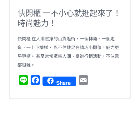
快閃櫃 一不小心就逛起來了！
時尚魅力！
快閃櫃 在人潮熙攘的百貨逛街，一個轉角、一個走
道、一上下樓梯， 忍不住駐足在精巧小攤位，魅力更
勝專櫃。 甚至常常聚集人潮、舉辦行銷活動，不注意
都很難。
L
F
E
Share
i
a
m
n
c
a
e
e
i
b
l
o
o