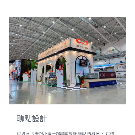
聊點設計
烘培展 今天跟小編一起談談設計 誰說 機械展 、 烘焙