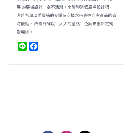
展 的展場設計一定不活潑，來聊聊這個展場設計吧，
客戶希望以愛麗絲的交錯時空概念來表達自家產品的省
時優點， 故設計師以”大人的童話”色調來重新定義
愛麗絲。
L
F
i
a
n
c
e
e
b
o
o
k