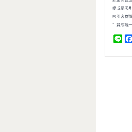
變成是吸
吸引客群關
”變成是
L
i
n
e