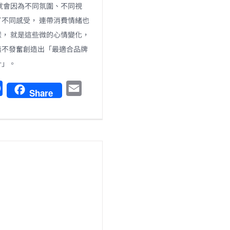
就會因為不同氛圍、不同視
不同感受， 連帶消費情緒也
， 就是這些微的心情變化，
無不發奮創造出「最適合品牌
計」。
F
E
Share
a
m
c
a
e
i
b
l
o
o
k