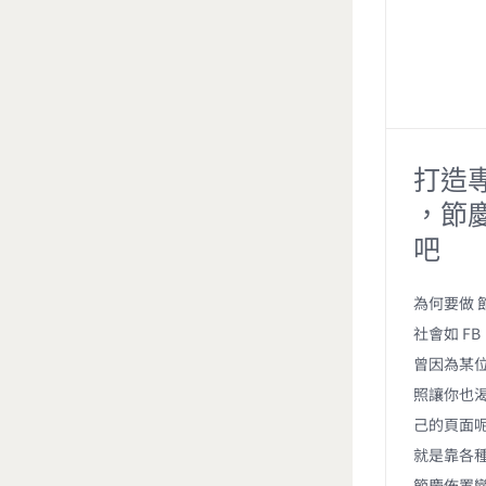
打造專
，節
吧
為何要做 
社會如 FB 
曾因為某
照讓你也
己的頁面呢
就是靠各種
節慶佈置