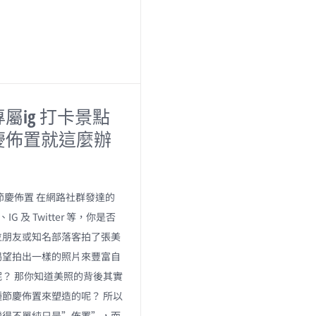
屬ig 打卡景點
慶佈置就這麼辦
節慶佈置 在網路社群發達的
、IG 及 Twitter 等，你是否
位朋友或知名部落客拍了張美
渴望拍出一樣的照片來豐富自
？ 那你知道美照的背後其實
節慶佈置來塑造的呢？ 所以
變得不單純只是”佈置”，而