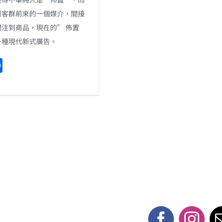
引客群前來的一個媒介，間接
注到商品，現在的” 佈置
一種現代新式廣告。
F
a
c
e
b
o
o
k