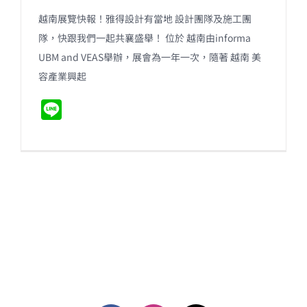
越南展覽快報！雅得設計有當地 設計團隊及施工團
隊，快跟我們一起共襄盛舉！ 位於 越南由informa
UBM and VEAS舉辦，展會為一年一次，隨著 越南 美
容產業興起
L
i
n
e