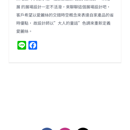
展 的展場設計一定不活潑，來聊聊這個展場設計吧，
客戶希望以愛麗絲的交錯時空概念來表達自家產品的省
時優點， 故設計師以”大人的童話”色調來重新定義
愛麗絲。
L
F
i
a
n
c
e
e
b
o
o
k