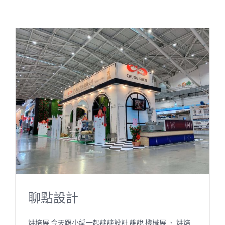
聊點設計
烘培展 今天跟小編一起談談設計 誰說 機械展 、 烘焙