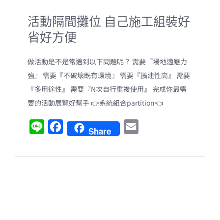
活動隔間攤位 自己施工組裝好
省好方便
做活動是不是常遇到以下問題呢？ 需要『場地適應力
強』 需要『不破壞既有環境』 需要『擴建性高』 需要
『多用途性』 需要『N次自行重複使用』 完成你最需
要的活動展覽好幫手 👉系統組合partition👈
L
F
E
Share
i
a
m
n
c
a
e
e
i
b
l
o
o