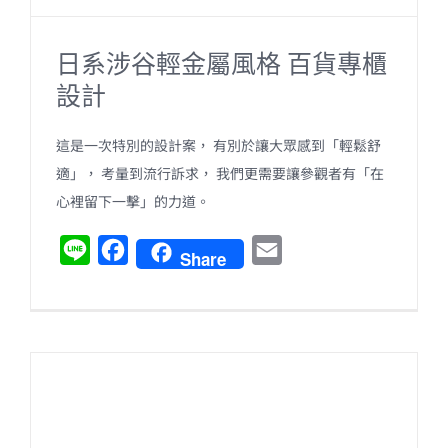
日系涉谷輕金屬風格 百貨專櫃
設計
這是一次特別的設計案， 有別於讓大眾感到「輕鬆舒
適」， 考量到流行訴求， 我們更需要讓參觀者有「在
心裡留下一擊」的力道。
L
F
E
Share
i
a
m
n
c
a
e
e
i
b
l
o
o