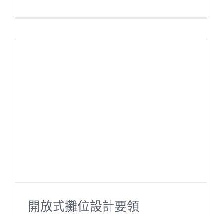
i
a
m
n
c
a
e
e
i
b
l
o
o
k
開放式攤位設計要領