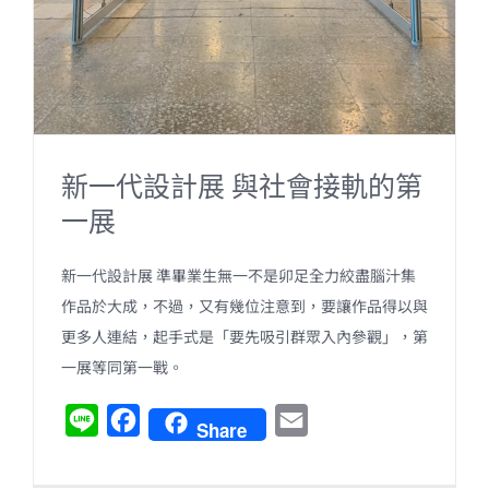
新一代設計展 與社會接軌的第
一展
新一代設計展 準畢業生無一不是卯足全力絞盡腦汁集
作品於大成，不過，又有幾位注意到，要讓作品得以與
更多人連結，起手式是「要先吸引群眾入內參觀」，第
一展等同第一戰。
L
F
E
Share
i
a
m
n
c
a