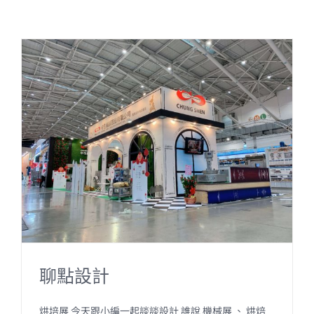
聊點設計
烘培展 今天跟小編一起談談設計 誰說 機械展 、 烘焙