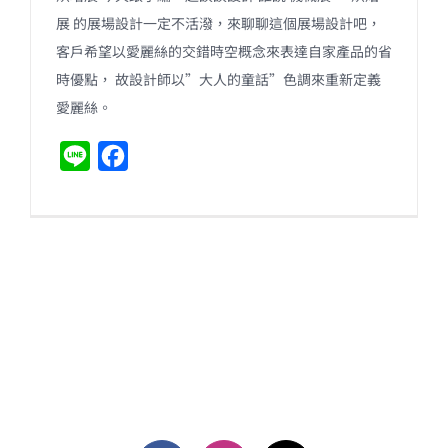
展 的展場設計一定不活潑，來聊聊這個展場設計吧，
客戶希望以愛麗絲的交錯時空概念來表達自家產品的省
時優點， 故設計師以”大人的童話”色調來重新定義
愛麗絲。
L
F
i
a
n
c
e
e
b
o
o
k