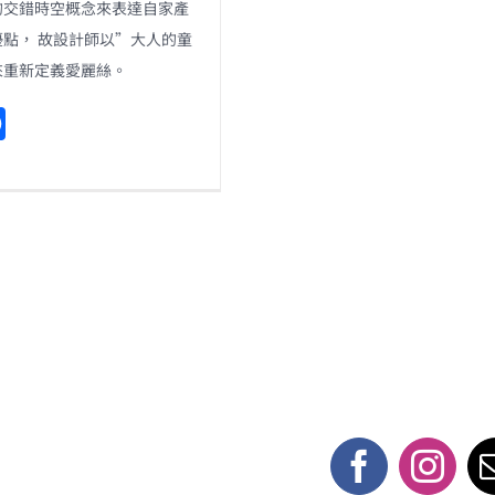
的交錯時空概念來表達自家產
點， 故設計師以”大人的童
來重新定義愛麗絲。
F
a
c
e
b
o
o
k