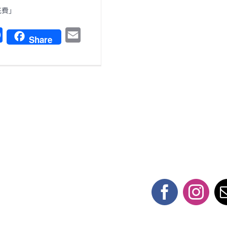
花費」
F
E
Share
a
m
c
a
e
i
b
l
o
o
k