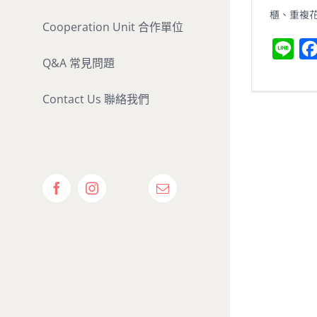
櫃、重複
Cooperation Unit 合作單位
L
Q&A 常見問題
i
n
Contact Us 聯絡我們
e
Show
Facebook
Instagram
Email:
Calendar