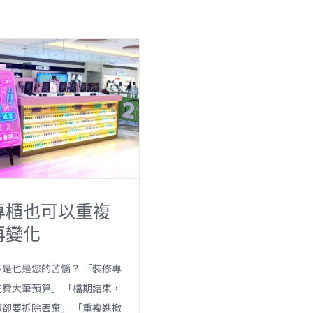
專櫃也可以重複
再變化
是也是您的苦惱？ 「裝修專
費大筆預算」 「檔期結束，
卻要拆除丟棄」 「重複進撤