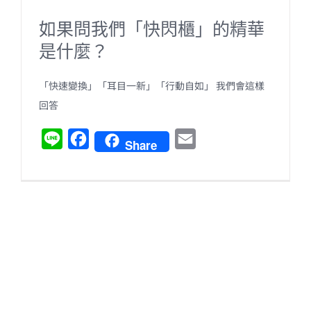
如果問我們「快閃櫃」的精華
是什麼？
「快速變換」「耳目一新」「行動自如」 我們會這樣
回答
L
F
E
Share
i
a
m
n
c
a
e
e
i
b
l
o
o
k