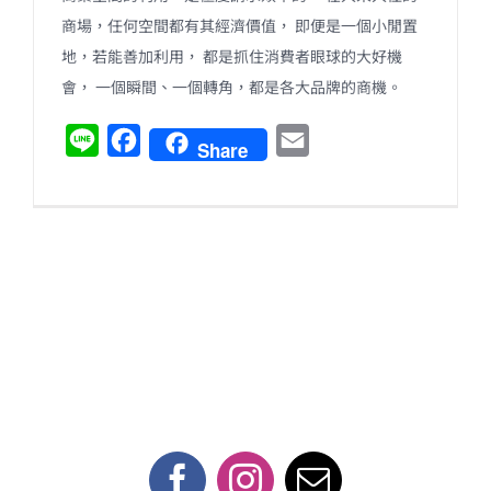
商場，任何空間都有其經濟價值， 即便是一個小閒置
地，若能善加利用， 都是抓住消費者眼球的大好機
會， 一個瞬間、一個轉角，都是各大品牌的商機。
L
F
E
Share
i
a
m
n
c
a
e
e
i
b
l
o
o
k