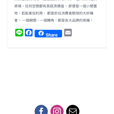
商場，任何空間都有其經濟價值， 即便是一個小閒置
地，若能善加利用， 都是抓住消費者眼球的大好機
會， 一個瞬間、一個轉角，都是各大品牌的商機。
L
F
E
Share
i
a
m
n
c
a
e
e
i
b
l
o
o
k