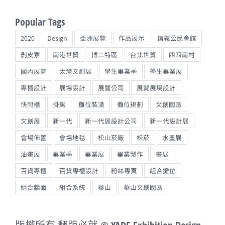
Popular Tags
2020
Design
亞洲展覽
作品展示
信義公民會館
剝皮寮
南港世貿
博二特區
台北世貿
四四南村
國內展覽
太灣文創展
學生畢業季
學生畢業展
專櫃設計
展場設計
展覽公司
展覽展場設計
快閃櫃
掛鉤
攤位裝潢
攤位規劃
文創園區
文創展
新一代
新一代展設計公司
新一代設計展
會場佈置
會場地毯
松山菸廠
松菸
水墨展
油畫展
畢業季
畢業展
畢業製作
畫展
百貨專櫃
百貨專櫃設計
粉絲專頁
組合攤位
組合牆面
組合系統
華山
華山文創園區