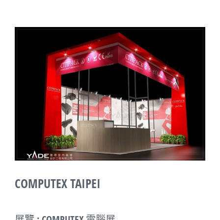
View
Larger
Image
COMPUTEX TAIPEI
展覽 :
COMPUTEX 電腦展