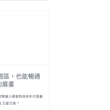
c
a
e
i
b
l
o
o
k
 園區，也能暢通
的展畫
麼策展人總會對具有年代意義
區 又愛又恨？