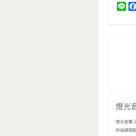
L
i
n
e
燈光
燈光音響 
的協調搭