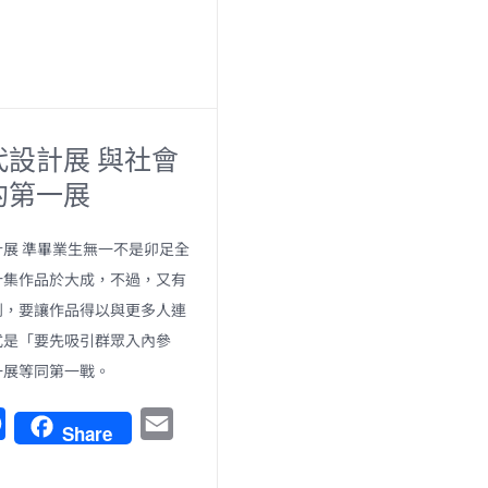
代設計展 與社會
的第一展
展 準畢業生無一不是卯足全
汁集作品於大成，不過，又有
到，要讓作品得以與更多人連
式是「要先吸引群眾入內參
一展等同第一戰。
F
E
Share
a
m