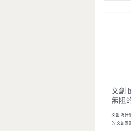
n
e
文創
無阻
文創 為什
的 文創園