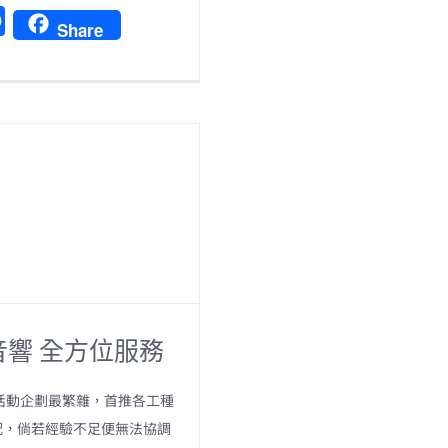
F
Share
a
c
e
b
o
o
k
音響 全方位服務
活動企劃最繁雜，首推各工種
配，倘若經驗不足便無法協調