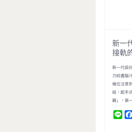
新一
接軌
新一代設計
力絞盡腦
幾位注意
結，起手
觀」，第
L
i