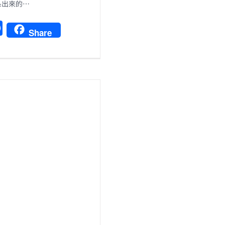
系出來的…
F
Share
a
c
e
b
o
o
k