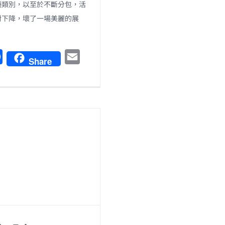
種類別，以至於不斷分包，活
對下降，壞了一場美麗的展
F
E
Share
a
m
c
a
e
i
b
l
o
o
k