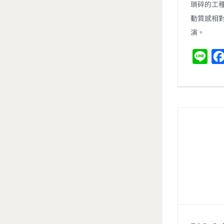
瑣碎的工
動質感相
演。
L
i
n
e