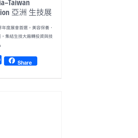
ia–Taiwan
bition 亞洲 生技展
界年度展會首選，美容保養．
展，集結生技大廠轉投資與技
品
F
Share
a
c
e
b
o
o
k