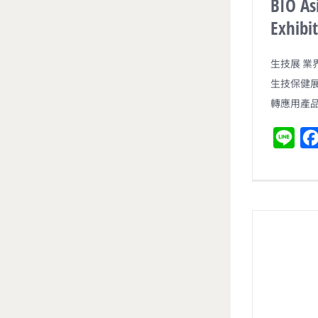
BIO As
Exhi
生技展 業
生技保健
轉應用產
L
i
n
e