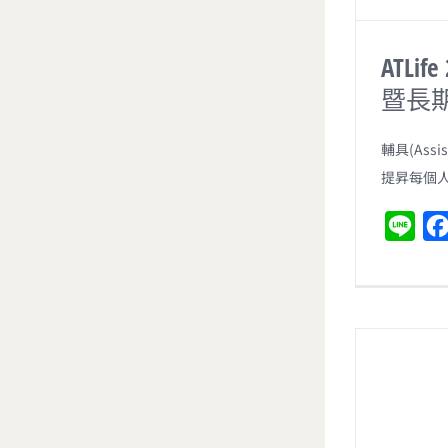
ATLi
暨長
輔具(Assis
提昇每個
L
i
n
e