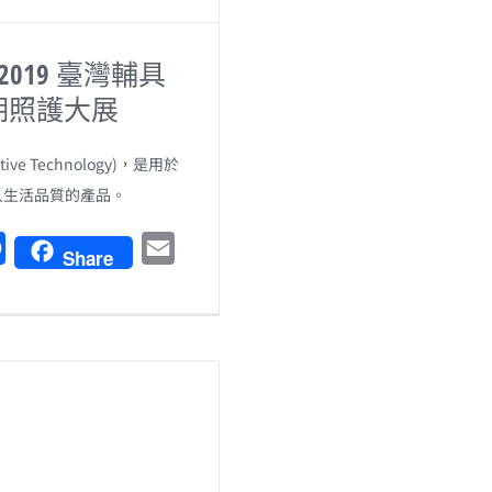
fe 2019 臺灣輔具
期照護大展
tive Technology)，是用於
人生活品質的產品。
F
E
Share
a
m
c
a
e
i
b
l
o
o
k