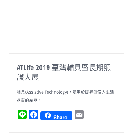
o
k
ATLife 2019 臺灣輔具暨長期照
護大展
輔具(Assistive Technology)，是用於提昇每個人生活
品質的產品。
L
F
E
Share
i
a
m
n
c
a