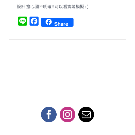
設計 擔心圖不明確!!可以看實境模擬 : )
L
F
Share
i
a
n
c
e
e
b
o
o
k