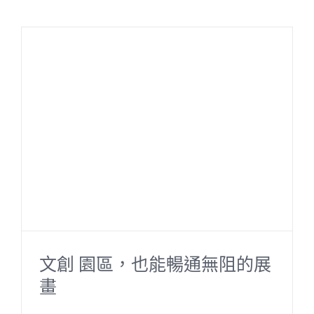
e
e
b
o
o
k
文創 園區，也能暢通無阻的展
畫