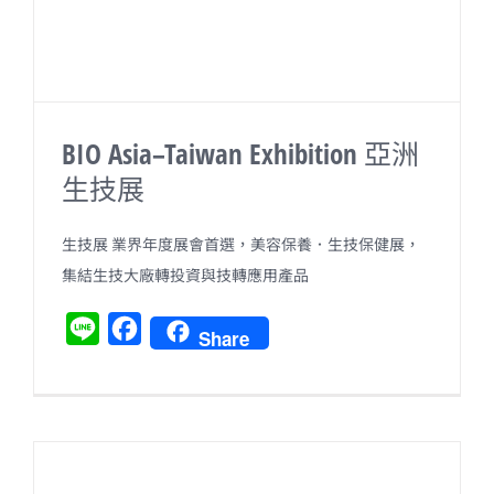
BIO Asia–Taiwan Exhibition 亞洲
生技展
生技展 業界年度展會首選，美容保養．生技保健展，
集結生技大廠轉投資與技轉應用產品
L
F
Share
i
a
n
c
e
e
b
o