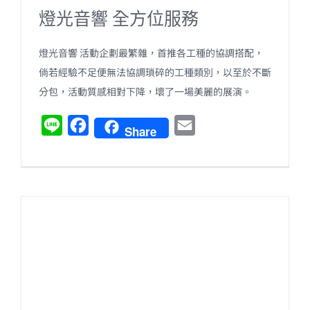
燈光音響 全方位服務
燈光音響 活動企劃最繁雜，首推各工種的協調搭配，
倘若經驗不足便無法協調瑣碎的工種類別，以至於不斷
分包，活動質感相對下降，壞了一場美麗的展演。
L
F
E
Share
i
a
m
n
c
a
e
e
i
b
l
o
o
k