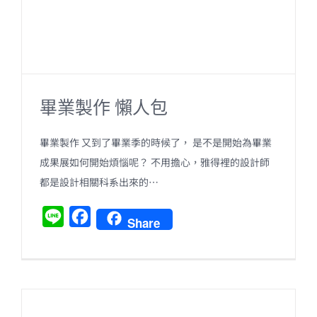
畢業製作 懶人包
畢業製作 又到了畢業季的時候了， 是不是開始為畢業
成果展如何開始煩惱呢？ 不用擔心，雅得裡的設計師
都是設計相關科系出來的…
L
F
Share
i
a
n
c
e
e
b