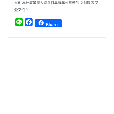
文創 為什麼策展人總會對具有年代意義的 文創園區 又
愛又恨？
L
F
Share
i
a
n
c
e
e
b
o
o
k