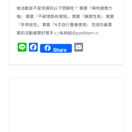
做活動是不是常遇到以下問題呢？ 需要『場地適應力
強』 需要『不破壞既有環境』 需要『擴建性高』 需要
『多用途性』 需要『N次自行重複使用』 完成你最需
要的活動展覽好幫手 👉系統組合partition👈
L
F
E
Share
i
a
m
n
c
a
e
e
i
b
l
o
o
k