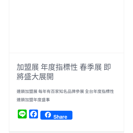
o
o
k
加盟展 年度指標性 春季展 即
將盛大展開
連鎖加盟展 每年有百家知名品牌參展 全台年度指標性
連鎖加盟年度盛事
L
F
Share
i
a
n
c