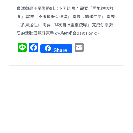
做活動是不是常遇到以下問題呢？ 需要『場地適應力
強』 需要『不破壞既有環境』 需要『擴建性高』 需要
『多用途性』 需要『N次自行重複使用』 完成你最需
要的活動展覽好幫手 👉系統組合partition👈
L
F
E
Share
i
a
m
n
c
a
e
e
i
b
l
o
o
k