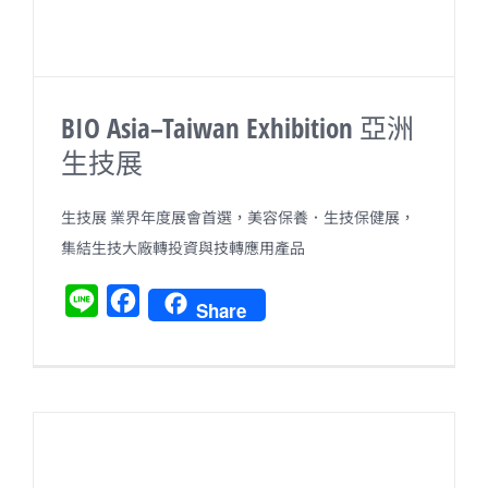
BIO Asia–Taiwan Exhibition 亞洲
生技展
生技展 業界年度展會首選，美容保養．生技保健展，
集結生技大廠轉投資與技轉應用產品
L
F
Share
i
a
n
c
e
e
b
o