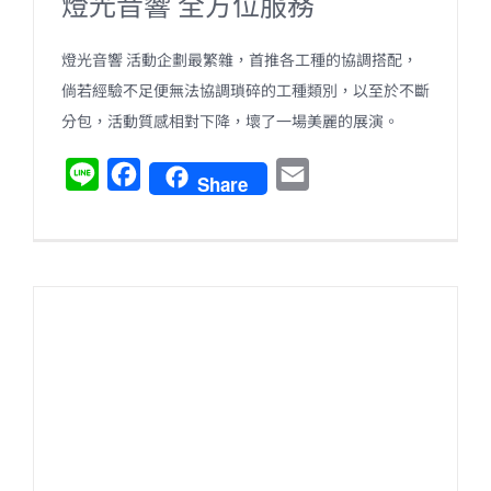
燈光音響 全方位服務
燈光音響 活動企劃最繁雜，首推各工種的協調搭配，
倘若經驗不足便無法協調瑣碎的工種類別，以至於不斷
分包，活動質感相對下降，壞了一場美麗的展演。
L
F
E
Share
i
a
m
n
c
a
e
e
i
b
l
o
o
k