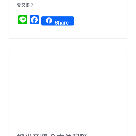
愛又恨？
L
F
Share
i
a
n
c
e
e
b
o
o
k