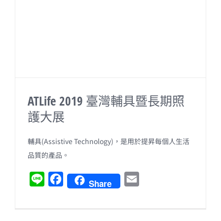
o
k
ATLife 2019 臺灣輔具暨長期照
護大展
輔具(Assistive Technology)，是用於提昇每個人生活
品質的產品。
L
F
E
Share
i
a
m
n
c
a