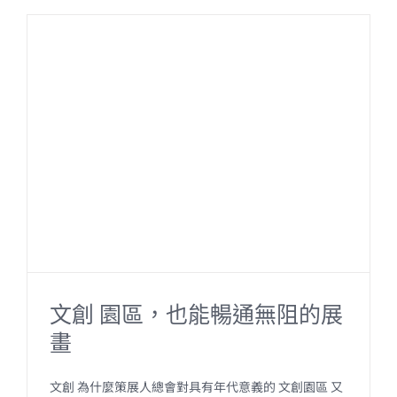
e
e
b
o
o
k
文創 園區，也能暢通無阻的展
畫
文創 為什麼策展人總會對具有年代意義的 文創園區 又