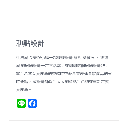
聊點設計
烘培展 今天跟小編一起談談設計 誰說 機械展 、 烘焙
展 的展場設計一定不活潑，來聊聊這個展場設計吧，
客戶希望以愛麗絲的交錯時空概念來表達自家產品的省
時優點， 故設計師以”大人的童話”色調來重新定義
愛麗絲。
L
F
i
a
n
c